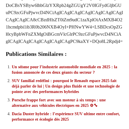
DoCBsYSByw6lhbGlzYXRpb24gZGUgY2V0IGFydGljbGU
uPC9zcGFuPjwvcD4NCiAgICAgICAgICAgICAgICAgICAgI
CAgICAgICA8cCBzdHlsZT0iZm9udC1zaXplOiAxMXB4O2
1hcmdpbi1ib3R0b206NXB4OyI+PHNwYW4+LSBDcsOpZG
l0cyBpbWFnZXMgOiBGcmVlcGlrPC9zcGFuPjwvcD4NCiA
gICAgICAgICAgICAgICAgICAgPC9kaXY+DQo8L2Rpdj4=
Publications Similaires :
Un séisme pour l’industrie automobile mondiale en 2025 : la
fusion annoncée de ces deux géants du secteur ?
SUV familial redéfini : pourquoi le Renault espace 2025 fait
déjà parler de lui | Un design plus fluide et une technologie de
pointe avec des performances hybrides
Porsche frappe fort avec son moteur à six temps : une
alternative aux véhicules électriques en 2025 ⚙️🔧
Dacia Duster hybride : l’expérience SUV ultime entre confort,
performance et écologie dès 2025