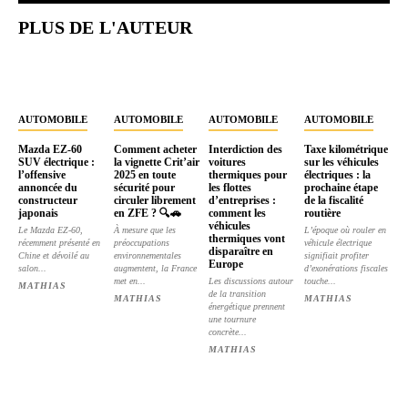
PLUS DE L'AUTEUR
AUTOMOBILE
AUTOMOBILE
AUTOMOBILE
AUTOMOBILE
Mazda EZ-60
Comment acheter
Interdiction des
Taxe kilométrique
SUV électrique :
la vignette Crit’air
voitures
sur les véhicules
l’offensive
2025 en toute
thermiques pour
électriques : la
annoncée du
sécurité pour
les flottes
prochaine étape
constructeur
circuler librement
d’entreprises :
de la fiscalité
japonais
en ZFE ? 🔍🚗
comment les
routière
véhicules
Le Mazda EZ-60,
À mesure que les
L’époque où rouler en
thermiques vont
récemment présenté en
préoccupations
véhicule électrique
disparaître en
Chine et dévoilé au
environnementales
signifiait profiter
Europe
salon...
augmentent, la France
d’exonérations fiscales
met en...
Les discussions autour
touche...
MATHIAS
de la transition
MATHIAS
MATHIAS
énergétique prennent
une tournure
concrète...
MATHIAS