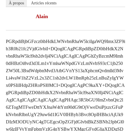
À propos
Articles récents
Alain
PGRpdiBjbGFzcz0ibHdkLWNvbnRhaW5lciIgaWQ9Imx3ZF9i
b3R0b21fc2VjdGlvbiI+DQogICAgPGRpdiBpZD0ibHdkX2N
vbnRhaW5lcl9sb2dvIj4NCiAgICAgICAgPGltZyBzcmM9Imh
0dHBzOi8vd3d3Lm1vYmlsaWNpdGVzLmNvbS93cC1jb250
ZW50L3BsdWdpbnMvd3AtbGVnYS13aXphcmQvdmlld3Mv
Li4vaW1hZ2VzL2x3ZC1sb2dvLW1lbnRpb25zLnBuZyIgYW
x0PSIiIHdpZHRoPSI0MCI+DQogICAgPC9kaXY+DQogICA
gPGRpdiBpZD0ibHdkX2NvbnRhaW5lcl9saXN0Ij4NCiAgIC
AgICAgICAgICAgICAgICAgPHAgc3R5bGU9ImZvbnQtc2l
6ZTogMTFweDttYXJnaW4tYm90dG9tOjVweDsiPjxzcGFuP
kNvbnRlbnUgY29uw6d1IGV0IHByb3Bvc8OpIHBhciAjUk9
DIzM3ODUyNC4gTGEgcsOpZGFjdGlvbiBkZSBNb2JpbGl0
w6lzIFVyYmFpbmVzIG4nYSBwYXMgcGFydGljaXDDqSD