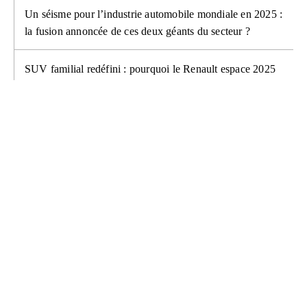
Un séisme pour l’industrie automobile mondiale en 2025 :
la fusion annoncée de ces deux géants du secteur ?
SUV familial redéfini : pourquoi le Renault espace 2025
fait déjà parler de lui | Un design plus fluide et une
technologie de pointe...
Ascension fulgurante qui laisse les rivaux sur le carreau –
un monstre industriel impossible à arrêter qui fait trembler
l’industrie automobile mondiale
Quel SUV électrique choisir en 2025 ? : L’alternative
élégante et abordable qui offre le meilleur rapport qualité-
prix
Nouvelle Citroën ë-C3 : un pari audacieux pour
démocratiser l’électrique à prix accessible en 2024