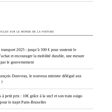
OK
X
PINTEREST
WHATSAPP
TICLES SUR LE MONDE DE LA VOITURE
 transport 2025 : jusqu’à 300 € pour soutenir le
’achat et encourager la mobilité durable, une mesure
 par le gouvernement
rançois Durovray, le nouveau ministre délégué aux
 ?
s à petit prix : 10€ grâce à la sncf et son train ouigo
pour le trajet Paris-Bruxelles