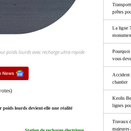
Transport
prêtes po
La ligne 
monument
our poids lourds avec recharge ultra-rapide
Pourquoi 
vous deve
le News
Accident 
chantier
votes)
Keolis Be
lignes po
 poids lourds devient-elle une réalité
Travaux d
majeures 
Station de recharge électrique