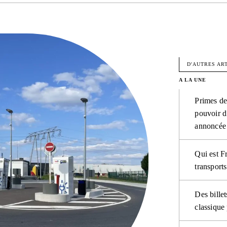
FACEBO
D'AUTRES AR
A LA UNE
Primes de
pouvoir d
annoncée
Qui est F
transports
Des billet
classique 