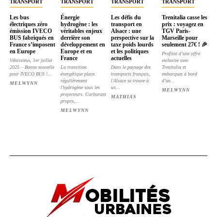
TRANSPORT
TRANSPORT
TRANSPORT
TRANSPORT
Les bus
Énergie
Les défis du
Trenitalia casse les
électriques zéro
hydrogène : les
transport en
prix : voyagez en
émission IVECO
véritables enjeux
Alsace : une
TGV Paris-
BUS fabriqués en
derrière son
perspective sur la
Marseille pour
France s’imposent
développement en
taxe poids lourds
seulement 27€ ! 🎉
en Europe
Europe et en
et les politiques
Profitez d’une offre
France
actuelles
Vénissieux, 1er juillet
exclusive avec
2025 – Bonne nouvelle
La transition
Dans le paysage des
Trenitalia et
pour IVECO BUS !...
énergétique place
transports français,
embarquez à bord
régulièrement
l'Alsace se trouve à
d’un...
MELWYNN
l'hydrogène sous les
un...
MELWYNN
projecteurs. Carburant
MATHIAS
propre,...
MELWYNN