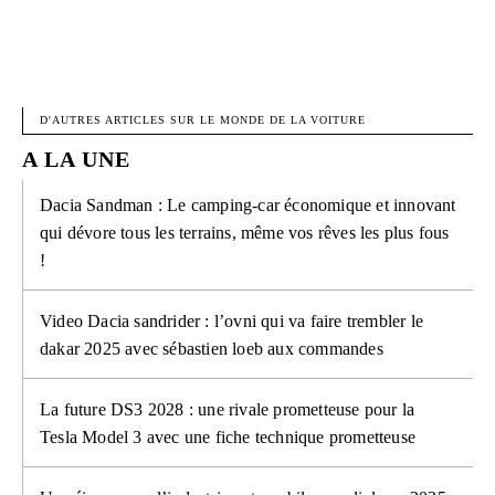
FACEBOOK
X
PINTEREST
W
D'AUTRES ARTICLES SUR LE MONDE DE LA VOITURE
A LA UNE
Dacia Sandman : Le camping-car économique et innovant
qui dévore tous les terrains, même vos rêves les plus fous
!
Video Dacia sandrider : l’ovni qui va faire trembler le
dakar 2025 avec sébastien loeb aux commandes
La future DS3 2028 : une rivale prometteuse pour la
Tesla Model 3 avec une fiche technique prometteuse