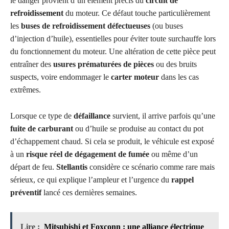
le danger provient d’un élément précis du
circuit de
refroidissement
du moteur. Ce défaut touche particulièrement
les
buses de refroidissement défectueuses
(ou buses
d’injection d’huile), essentielles pour éviter toute surchauffe lors
du fonctionnement du moteur. Une altération de cette pièce peut
entraîner des
usures prématurées de pièces
ou des bruits
suspects, voire endommager le
carter moteur
dans les cas
extrêmes.
Lorsque ce type de
défaillance
survient, il arrive parfois qu’une
fuite de carburant
ou d’huile se produise au contact du pot
d’échappement chaud. Si cela se produit, le véhicule est exposé
à un
risque réel de dégagement de fumée
ou même d’un
départ de feu.
Stellantis
considère ce scénario comme rare mais
sérieux, ce qui explique l’ampleur et l’urgence du
rappel
préventif
lancé ces dernières semaines.
Lire :
Mitsubishi et Foxconn : une alliance électrique