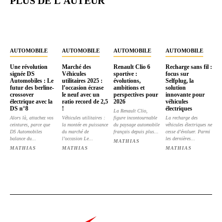
PLUS DE L'AUTEUR
AUTOMOBILE
AUTOMOBILE
AUTOMOBILE
AUTOMOBILE
Une révolution
Marché des
Renault Clio 6
Recharge sans fil :
signée DS
Véhicules
sportive :
focus sur
Automobiles : Le
utilitaires 2025 :
évolutions,
Selfplug, la
futur des berline-
l’occasion écrase
ambitions et
solution
crossover
le neuf avec un
perspectives pour
innovante pour
électrique avec la
ratio record de 2,5
2026
véhicules
DS n°8
!
électriques
La Renault Clio,
Alors là, attachez vos
Véhicules utilitaires :
figure incontournable
La recharge des
ceintures, parce que
la montée en puissance
du paysage automobile
véhicules électriques ne
DS Automobiles
du marché de
français depuis plus...
cesse d’évoluer. Parmi
balance du...
l’occasion Le...
les dernières...
MATHIAS
MATHIAS
MATHIAS
MATHIAS