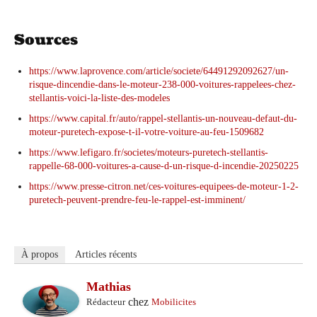
Sources
https://www.laprovence.com/article/societe/64491292092627/un-
risque-dincendie-dans-le-moteur-238-000-voitures-rappelees-chez-
stellantis-voici-la-liste-des-modeles
https://www.capital.fr/auto/rappel-stellantis-un-nouveau-defaut-du-
moteur-puretech-expose-t-il-votre-voiture-au-feu-1509682
https://www.lefigaro.fr/societes/moteurs-puretech-stellantis-
rappelle-68-000-voitures-a-cause-d-un-risque-d-incendie-20250225
https://www.presse-citron.net/ces-voitures-equipees-de-moteur-1-2-
puretech-peuvent-prendre-feu-le-rappel-est-imminent/
À propos
Articles récents
Mathias
chez
Rédacteur
Mobilicites