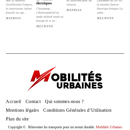
Avec la Maserati
un casse-tête pour les
Lancement du DS N8 :
électriques
GranTurismo Folgore,
voitures...
le nouveau fleuron
le constructeur italien
Chargemap :
électrique français La
MATHIAS
franchit un cap...
l’électromobilité en
scène...
mode sérénité totale en
MATHIAS
MELWYNN
Europe Et si on...
MELWYNN
Accueil
Contact
Qui sommes-nous ?
Mentions légales
Conditions Générales d’Utilisation
Plan du site
Copyright © . Réinventer les transports pour un avenir durable.
Mobilités Urbaines