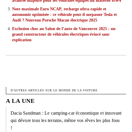
avancée majeure pour les véhicules équipés du matériel HW4
Note maximale Euro NCAP, recharge ultra-rapide et
autonomie optimisée : ce véhicule peut-il surpasser Tesla et
Audi ? Nouveau Porsche Macan électrique 2025
Exclusion choc au Salon de l’auto de Vancouver 2025 : un
grand constructeur de véhicules électriques évincé sans
explication
FACEBOOK
X
PINTEREST
W
D'AUTRES ARTICLES SUR LE MONDE DE LA VOITURE
A LA UNE
Dacia Sandman : Le camping-car économique et innovant
qui dévore tous les terrains, même vos rêves les plus fous
!