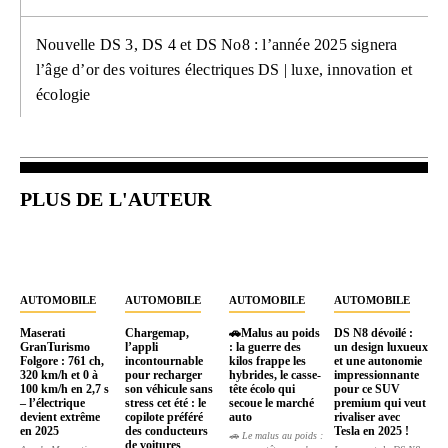
Nouvelle DS 3, DS 4 et DS No8 : l’année 2025 signera
l’âge d’or des voitures électriques DS | luxe, innovation et
écologie
PLUS DE L'AUTEUR
AUTOMOBILE
AUTOMOBILE
AUTOMOBILE
AUTOMOBILE
Maserati
Chargemap,
🚗Malus au poids
DS N8 dévoilé :
GranTurismo
l’appli
: la guerre des
un design luxueux
Folgore : 761 ch,
incontournable
kilos frappe les
et une autonomie
320 km/h et 0 à
pour recharger
hybrides, le casse-
impressionnante
100 km/h en 2,7 s
son véhicule sans
tête écolo qui
pour ce SUV
– l’électrique
stress cet été : le
secoue le marché
premium qui veut
devient extrême
copilote préféré
auto
rivaliser avec
en 2025
des conducteurs
Tesla en 2025 !
🚗 Le malus au poids :
de voitures