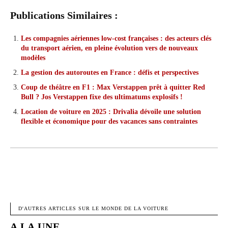
Publications Similaires :
Les compagnies aériennes low-cost françaises : des acteurs clés
du transport aérien, en pleine évolution vers de nouveaux
modèles
La gestion des autoroutes en France : défis et perspectives
Coup de théâtre en F1 : Max Verstappen prêt à quitter Red
Bull ? Jos Verstappen fixe des ultimatums explosifs !
Location de voiture en 2025 : Drivalia dévoile une solution
flexible et économique pour des vacances sans contraintes
FACEBOOK
X
PINTEREST
W
D'AUTRES ARTICLES SUR LE MONDE DE LA VOITURE
A LA UNE