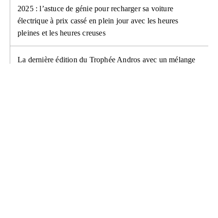
2025 : l’astuce de génie pour recharger sa voiture
électrique à prix cassé en plein jour avec les heures
pleines et les heures creuses
La dernière édition du Trophée Andros avec un mélange
de nostalgie et d’excitation : Une fin inoubliable à Lans-
en-Vercors
PLUS DE L'AUTEUR
ACTUALITÉS
ACTUALITÉS
ACTUALITÉS
ACTUALITÉS
Iran, centrale
Remaniement
Quelles sont les
Pékin-Paris en 3
nucléaire en
complet chez Red
meilleures
heures : le moteur
construction
Bull Formula 1
pratiques pour
à détonation