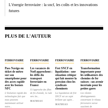
L’énergie ferroviaire : la sncf, les coûts et les innovations
futures
PLUS DE L'AUTEUR
FERROVIAIRE
FERROVIAIRE
FERROVIAIRE
FERROVIAIRE
Pass Navigo ou
Les vacances de
Fret SNCF en
Transformation
ticket de métro
Noël approchent :
liquidation : une
importante pour
sur son
les défis du
situation critique
les utilisateurs des
smartphone pour
transport
qui fait monter la
chemins de fer
des acces rapide
ferroviaire en
pression chez les
suisses : un avenir
avec les bornes
France
syndicats
incertain pour les
NFC
cheminots
petites gares
À l'approche des fêtes
L’évolution rapide des
de fin d'année, la ruée
La liquidation de fret
Les récents
technologies fait que
vers les...
SNCF est un sujet
développements
nous pouvons
brûlant qui agite...
concernant le réseau
MATHIAS
maintenant utiliser
ferroviaire suisse
MATHIAS
notre...
suscitent de