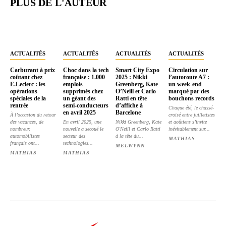
PLUS DE L'AUTEUR
ACTUALITÉS
ACTUALITÉS
ACTUALITÉS
ACTUALITÉS
Carburant à prix
Choc dans la tech
Smart City Expo
Circulation sur
coûtant chez
française : 1.000
2025 : Nikki
l’autoroute A7 :
E.Leclerc : les
emplois
Greenberg, Kate
un week-end
opérations
supprimés chez
O’Neill et Carlo
marqué par des
spéciales de la
un géant des
Ratti en tête
bouchons records
rentrée
semi-conducteurs
d’affiche à
Chaque été, le chassé-
en avril 2025
Barcelone
À l’occasion du retour
croisé entre juilletistes
des vacances, de
En avril 2025, une
Nikki Greenberg, Kate
et aoûtiens s’invite
nombreux
nouvelle a secoué le
O'Neill et Carlo Ratti
inévitablement sur...
automobilistes
secteur des
à la tête du...
MATHIAS
français ont...
technologies...
MELWYNN
MATHIAS
MATHIAS