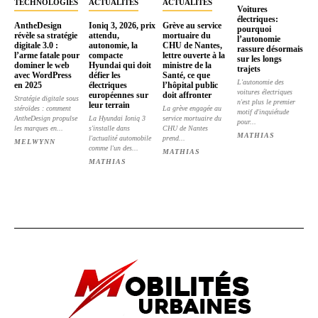
TECHNOLOGIES
ACTUALITÉS
ACTUALITÉS
Voitures
électriques:
AntheDesign
Ioniq 3, 2026, prix
Grève au service
pourquoi
révèle sa stratégie
attendu,
mortuaire du
l’autonomie
digitale 3.0 :
autonomie, la
CHU de Nantes,
rassure désormais
l’arme fatale pour
compacte
lettre ouverte à la
sur les longs
dominer le web
Hyundai qui doit
ministre de la
trajets
avec WordPress
défier les
Santé, ce que
L'autonomie des
en 2025
électriques
l’hôpital public
voitures électriques
européennes sur
doit affronter
Stratégie digitale sous
n'est plus le premier
leur terrain
stéroïdes : comment
La grève engagée au
motif d'inquiétude
AntheDesign propulse
La Hyundai Ioniq 3
service mortuaire du
pour...
les marques en...
s'installe dans
CHU de Nantes
MATHIAS
l'actualité automobile
prend...
MELWYNN
comme l'un des...
MATHIAS
MATHIAS