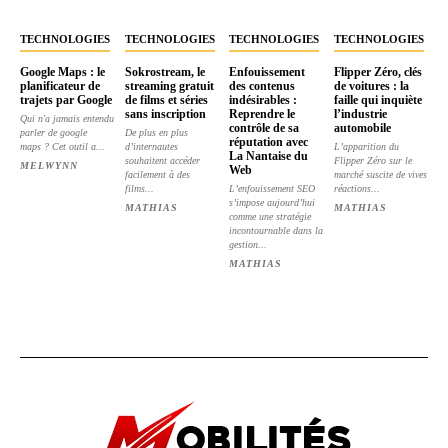
TECHNOLOGIES
TECHNOLOGIES
TECHNOLOGIES
TECHNOLOGIES
Google Maps : le
Sokrostream, le
Enfouissement
Flipper Zéro, clés
planificateur de
streaming gratuit
des contenus
de voitures : la
trajets par Google
de films et séries
indésirables :
faille qui inquiète
sans inscription
Reprendre le
l’industrie
Qui n'a jamais entendu
contrôle de sa
automobile
parler de google
De plus en plus
réputation avec
maps ? Cet outil a...
d’internautes
L’apparition du
La Nantaise du
souhaitent accéder
Flipper Zéro sur le
MELWYNN
Web
facilement à des
marché suscite de vives
films...
L’enfouissement SEO
réactions...
s’impose aujourd’hui
MATHIAS
MATHIAS
comme une stratégie
incontournable dans la
gestion...
MATHIAS