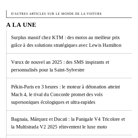
FACEBOOK
X
PINTEREST
W
D'AUTRES ARTICLES SUR LE MONDE DE LA VOITURE
A LA UNE
Surplus massif chez KTM : des motos au meilleur prix
grâce à des solutions stratégiques avec Lewis Hamilton
Vœux de nouvel an 2025 : des SMS inspirants et
personnalisés pour la Saint-Sylvestre
Pékin-Paris en 3 heures : le moteur à détonation atteint
Mach 4, le rival du Concorde promet des vols
supersoniques écologiques et ultra-rapides
Bagnaia, Márquez et Ducati : la Panigale V4 Tricolore et
la Multistrada V2 2025 réinventent le luxe moto