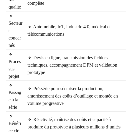
complète
qualité
🔹
Secteur
🔸 Automobile, IoT, industrie 4.0, médical et
s
télécommunications
concer
nés
🔹
🔸 Devis en ligne, transmission des fichiers
Proces
techniques, accompagnement DFM et validation
sus
prototype
projet
🔹
🔸 Pré-série pour sécuriser la production,
Passag
amortissement des coûts d’outillage et montée en
e à la
volume progressive
série
🔹
🔸 Réactivité, maîtrise des coûts et capacité à
Bénéfi
produire du prototype à plusieurs millions d’unités
ce clé