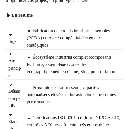
d’optimiser vos projets, du prototype à la série.
🧠
En résumé
🔸 Fabrication de circuits imprimés assemblés
🔹
(PCBA) en Asie : compétitivité et enjeux
Sujet
stratégiques
🔹
🔸 Écosystème industriel complet (composants,
Atout
PCB nus, assemblage) concentré
princip
géographiquement en Chine, Singapour et Japon
al
🔹
🔸 Proximité des fournisseurs, capacités
Délais
automatisées élevées et infrastructures logistiques
compét
performantes
itifs
🔹
🔸 Certifications ISO 9001, conformité IPC-A-610,
Standa
contrôles AOI, tests fonctionnels et traçabilité
rds