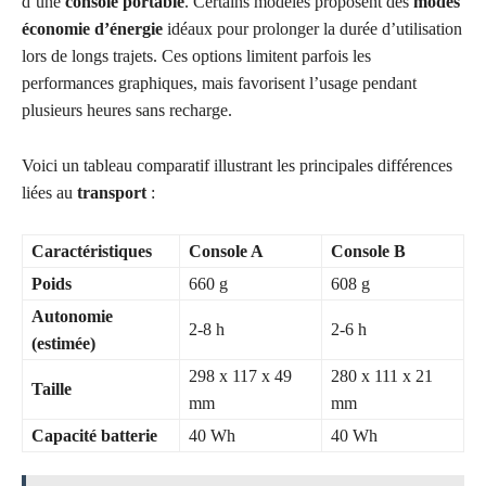
d’une
console portable
. Certains modèles proposent des
modes
économie d’énergie
idéaux pour prolonger la durée d’utilisation
lors de longs trajets. Ces options limitent parfois les
performances graphiques, mais favorisent l’usage pendant
plusieurs heures sans recharge.
Voici un tableau comparatif illustrant les principales différences
liées au
transport
:
Caractéristiques
Console A
Console B
Poids
660 g
608 g
Autonomie
2-8 h
2-6 h
(estimée)
298 x 117 x 49
280 x 111 x 21
Taille
mm
mm
Capacité batterie
40 Wh
40 Wh