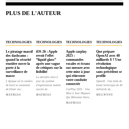
PLUS DE L'AUTEUR
TECHNOLOGIES
TECHNOLOGIES
TECHNOLOGIES
TECHNOLOGIES
Le piratage massif
iOS 26 : Apple
Apple carplay
Que prépare
des dashcams :
revoit l’effet
2025 :
OpenAI avec 40
quand la sécurité
“liquid glass”
commandes
milliards $ ? Une
routière ouvre la
après une vague
vocales et écrans
révolution
porte à la
de critiques sur la
sur-mesure avec
technologique
surveillance de
lisibilité
cette mise à jour
sans précédent se
masse
qui réinvente
profile
La dernière mise à
votre conduite
L’époque où la caméra
jour du système
OpenAI : Une levée de
connectée
de bord se contentait
d’exploitation mobile
fonds historique de 40
de filmer vos...
suscite de...
CarPlay 2025 : Une
milliards de...
Mise à Jour Majeure
MATHIAS
MATHIAS
MELWYNN
Qui Réinvente Votre...
MATHIAS