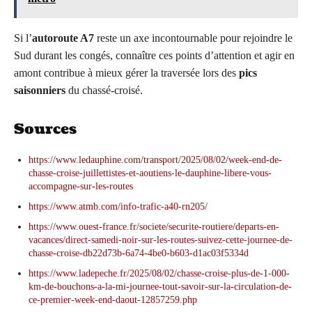
Si l’
autoroute A7
reste un axe incontournable pour rejoindre le
Sud durant les congés, connaître ces points d’attention et agir en
amont contribue à mieux gérer la traversée lors des
pics
saisonniers
du chassé-croisé.
Sources
https://www.ledauphine.com/transport/2025/08/02/week-end-de-
chasse-croise-juillettistes-et-aoutiens-le-dauphine-libere-vous-
accompagne-sur-les-routes
https://www.atmb.com/info-trafic-a40-rn205/
https://www.ouest-france.fr/societe/securite-routiere/departs-en-
vacances/direct-samedi-noir-sur-les-routes-suivez-cette-journee-de-
chasse-croise-db22d73b-6a74-4be0-b603-d1ac03f5334d
https://www.ladepeche.fr/2025/08/02/chasse-croise-plus-de-1-000-
km-de-bouchons-a-la-mi-journee-tout-savoir-sur-la-circulation-de-
ce-premier-week-end-daout-12857259.php