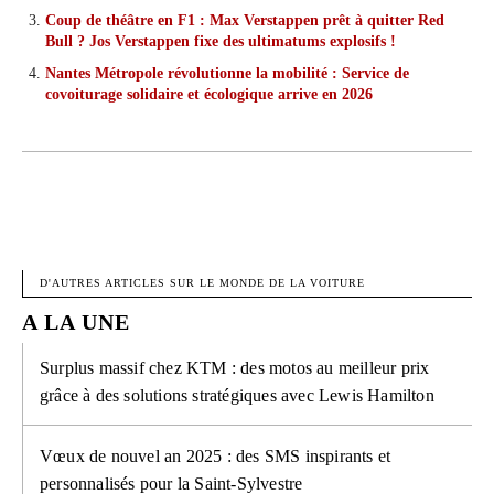
Coup de théâtre en F1 : Max Verstappen prêt à quitter Red
Bull ? Jos Verstappen fixe des ultimatums explosifs !
Nantes Métropole révolutionne la mobilité : Service de
covoiturage solidaire et écologique arrive en 2026
FACEBOOK
X
PINTEREST
W
D'AUTRES ARTICLES SUR LE MONDE DE LA VOITURE
A LA UNE
Surplus massif chez KTM : des motos au meilleur prix
grâce à des solutions stratégiques avec Lewis Hamilton
Vœux de nouvel an 2025 : des SMS inspirants et
personnalisés pour la Saint-Sylvestre