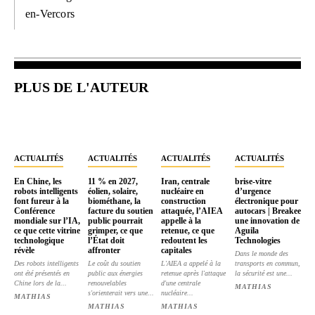
en-Vercors
PLUS DE L'AUTEUR
ACTUALITÉS
ACTUALITÉS
ACTUALITÉS
ACTUALITÉS
En Chine, les
11 % en 2027,
Iran, centrale
brise-vitre
robots intelligents
éolien, solaire,
nucléaire en
d’urgence
font fureur à la
biométhane, la
construction
électronique pour
Conférence
facture du soutien
attaquée, l’AIEA
autocars | Breakee
mondiale sur l’IA,
public pourrait
appelle à la
une innovation de
ce que cette vitrine
grimper, ce que
retenue, ce que
Aguila
technologique
l’État doit
redoutent les
Technologies
révèle
affronter
capitales
Dans le monde des
Des robots intelligents
Le coût du soutien
L'AIEA a appelé à la
transports en commun,
ont été présentés en
public aux énergies
retenue après l'attaque
la sécurité est une...
Chine lors de la...
renouvelables
d'une centrale
MATHIAS
s'orienterait vers une...
nucléaire...
MATHIAS
MATHIAS
MATHIAS