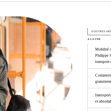
FACEBO
D'AUTRES AR
A LA UNE
Mobilité 
Philippe S
transport
Comment l
gratuitem
Interspor
et aborda