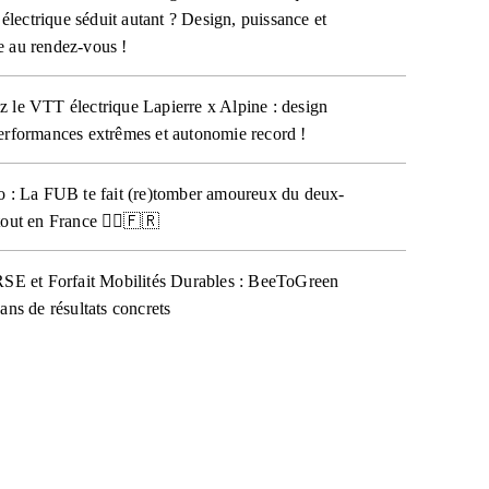
e électrique séduit autant ? Design, puissance et
 au rendez-vous !
 le VTT électrique Lapierre x Alpine : design
erformances extrêmes et autonomie record !
o : La FUB te fait (re)tomber amoureux du deux-
out en France 🚴‍♀️🇫🇷
RSE et Forfait Mobilités Durables : BeeToGreen
ans de résultats concrets