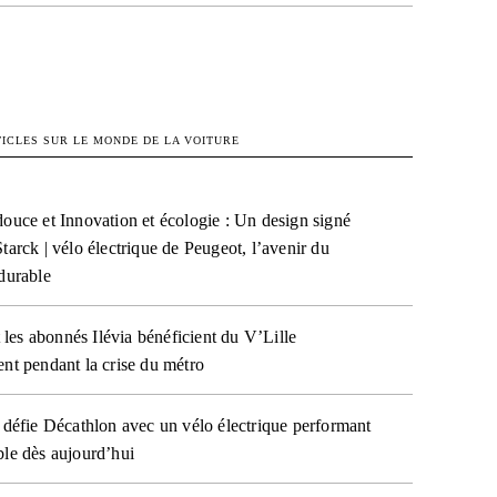
OK
X
PINTEREST
WHATSAPP
TICLES SUR LE MONDE DE LA VOITURE
douce et Innovation et écologie : Un design signé
tarck | vélo électrique de Peugeot, l’avenir du
 durable
es abonnés Ilévia bénéficient du V’Lille
ent pendant la crise du métro
t défie Décathlon avec un vélo électrique performant
ble dès aujourd’hui