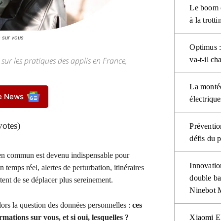
Le boom d
à la trotti
 sur vous
Optimus :
sur les pratiques des applis en France,
va-t-il ch
La montée
le News
électriqu
votes)
Prévention
défis du 
s en commun est devenu indispensable pour
Innovatio
temps réel, alertes de perturbation, itinéraires
double ba
tent de se déplacer plus sereinement.
Ninebot M
lors la question des données personnelles :
ces
rmations sur vous, et si oui, lesquelles ?
Xiaomi El